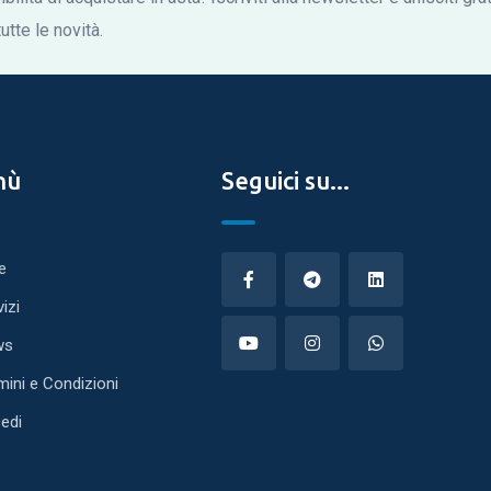
tte le novità.
nù
Seguici su...
e
vizi
ws
mini e Condizioni
edi