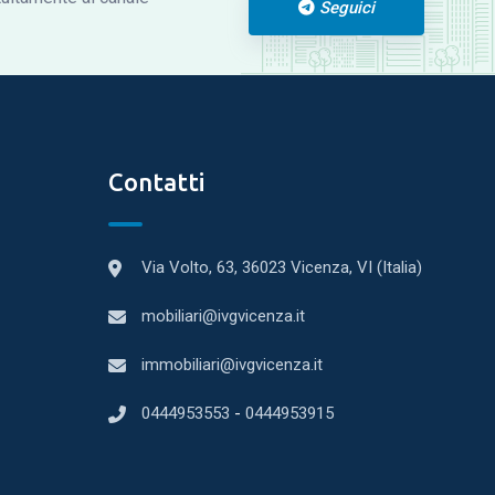
Seguici
Contatti
Via Volto, 63, 36023 Vicenza, VI (Italia)
mobiliari@ivgvicenza.it
immobiliari@ivgvicenza.it
0444953553
-
0444953915