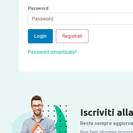
Password
Login
Registrati
Password dimenticata?
Iscriviti al
Resta sempre aggiornato
Non farti sfuggire la possi