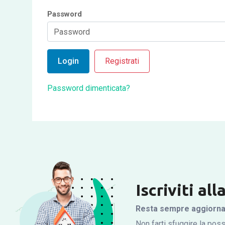
Password
Login
Registrati
Password dimenticata?
Iscriviti al
Resta sempre aggiornato
Non farti sfuggire la possi