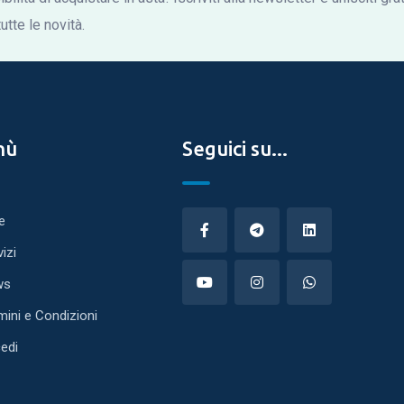
tte le novità.
nù
Seguici su...
e
vizi
ws
mini e Condizioni
edi