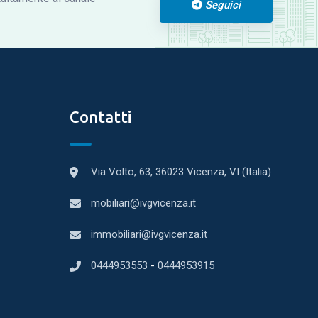
Seguici
Contatti
Via Volto, 63, 36023 Vicenza, VI (Italia)
mobiliari@ivgvicenza.it
immobiliari@ivgvicenza.it
0444953553
-
0444953915