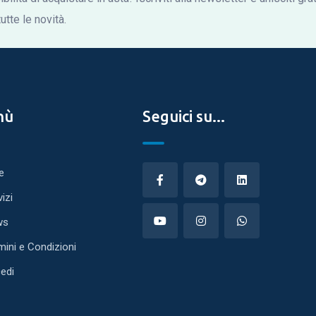
tte le novità.
nù
Seguici su...
e
vizi
ws
mini e Condizioni
edi