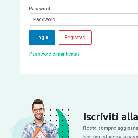
Password
Login
Registrati
Password dimenticata?
Iscriviti al
Resta sempre aggiornato
Non farti sfuggire la possi