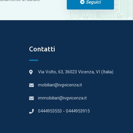
Seguici
Contatti
Via Volto, 63, 36023 Vicenza, VI (Italia)
mobiliari@ivgvicenza.it
immobiliari@ivgvicenza.it
0444953553
-
0444953915