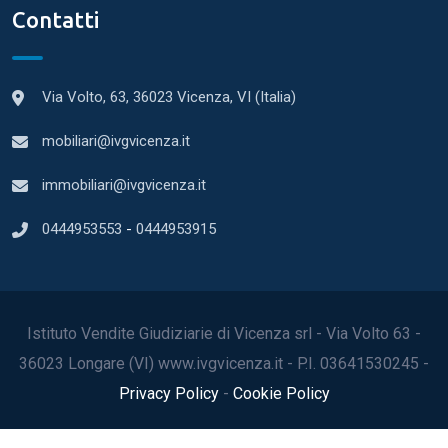
Contatti
Via Volto, 63, 36023 Vicenza, VI (Italia)
mobiliari@ivgvicenza.it
immobiliari@ivgvicenza.it
0444953553
-
0444953915
Istituto Vendite Giudiziarie di Vicenza srl - Via Volto 63 -
36023 Longare (VI) www.ivgvicenza.it - P.I. 03641530245 -
Privacy Policy
-
Cookie Policy
2022© Tutti i diritti riservati