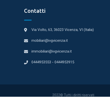
Contatti
Via Volto, 63, 36023 Vicenza, VI (Italia)
mobiliari@ivgvicenza.it
immobiliari@ivgvicenza.it
0444953553
-
0444953915
2022© Tutti i diritti riservati