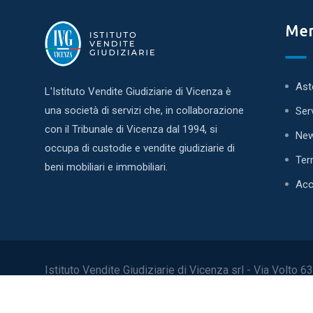
Me
Ast
L'Istituto Vendite Giudiziarie di Vicenza è
una società di servizi che, in collaborazione
Ser
con il Tribunale di Vicenza dal 1994, si
Ne
occupa di custodie e vendite giudiziarie di
Ter
beni mobiliari e immobiliari.
Acc
Istituto Vendite Giudiziarie di Vicenza srl - Via Volto 
www.ivgvicenza.it - P.I. 03641530245 -
Privacy Policy