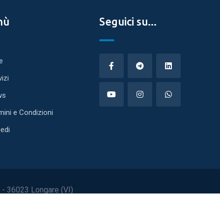
nù
Seguici su...
e
vizi
ws
mini e Condizioni
edi
63 - 36023 Longare (VI)
-
Cookie Policy