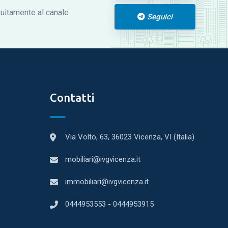
atuitamente al canale
Seguici
Contatti
Via Volto, 63, 36023 Vicenza, VI (Italia)
mobiliari@ivgvicenza.it
immobiliari@ivgvicenza.it
0444953553
-
0444953915