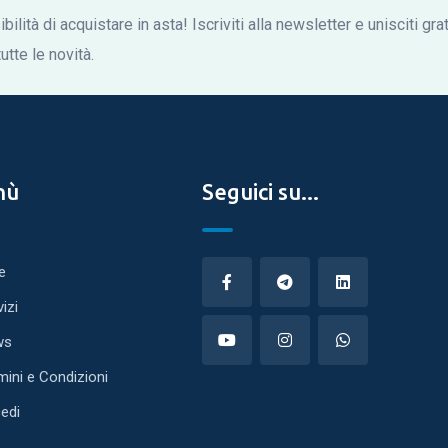
bilità di acquistare in asta! Iscriviti alla newsletter e unisciti gr
tte le novità.
nù
Seguici su...
e
vizi
ws
mini e Condizioni
edi