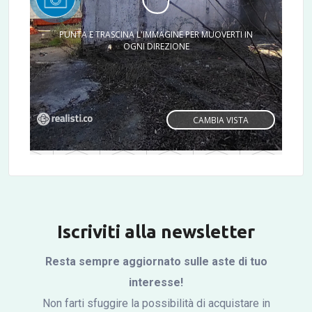
Iscriviti alla newsletter
Resta sempre aggiornato sulle aste di tuo
Click to
interesse!
Load
Non farti sfuggire la possibilità di acquistare in
Panorama