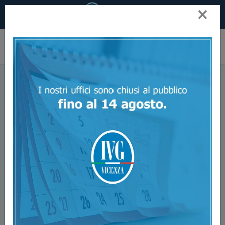
×
IMMOBILI
>
IMMOBILE RESIDENZIALE
Procedura aggiudicata in data
22/10/2025,
AGGIUDICATA
Codice Inserzione: 5640
Abitazione a Marano
Vicentino in asta
Tribunale di VICENZA
,
Proc: 119
/
2024
,
Lotto unico