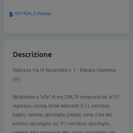
VI11924_1-Perizia
Descrizione
Indirizzo Via IV Novembre n. 1 - Marano Vicentino
(VI)
Abitazione a "elle" di mq 248,74 composta da: al P.T
ingresso, cucina, locali adiacenti (c.t.), corridoio,
bagno, cantina, ripostiglio (stalla), corte s tre lati,
portico, ripostiglio, wc; P.1 corridoio, ripostiglio,
camera, altra camera in altro corpo, ripostiglio con