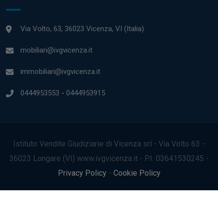
Via Volto, 63, 36023 Vicenza, VI (Italia)
mobiliari@ivgvicenza.it
immobiliari@ivgvicenza.it
0444953553
-
0444953915
Istituto Vendite Giudiziarie di Vicenza srl - Via Volto 63 -
36023 Longare (VI) www.ivgvicenza.it - P.I. 03641530245 -
Privacy Policy
-
Cookie Policy
2022© Tutti i diritti riservati