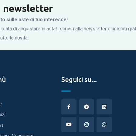
la newsletter
 sulle aste di tuo interesse!
bilità di acquistare in asta! Iscriviti alla newsletter e unisciti gr
tte le novità.
nù
Seguici su...
e
vizi
ws
mini e Condizioni