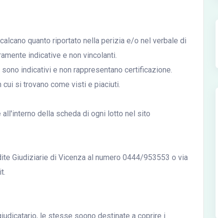
icalcano quanto riportato nella perizia e/o nel verbale di
mente indicative e non vincolanti.
ali sono indicativi e non rappresentano certificazione.
n cui si trovano come visti e piaciuti.
ll'interno della scheda di ogni lotto nel sito
ndite Giudiziarie di Vicenza al numero 0444/953553 o via
t.
udicatario, le stesse soono destinate a coprire i