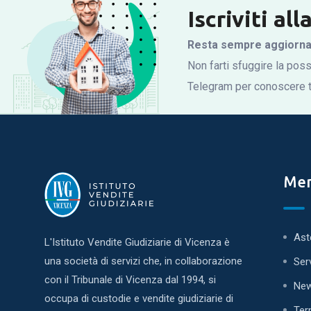
Iscriviti al
Resta sempre aggiornato
Non farti sfuggire la possi
Telegram per conoscere tu
Me
Ast
L'Istituto Vendite Giudiziarie di Vicenza è
una società di servizi che, in collaborazione
Ser
con il Tribunale di Vicenza dal 1994, si
Ne
occupa di custodie e vendite giudiziarie di
Ter