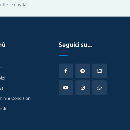
tte le novità.
nù
Seguici su...
e
vizi
ws
mini e Condizioni
edi