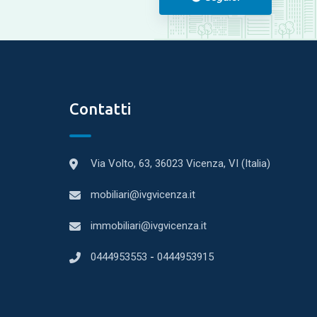
Contatti
Via Volto, 63, 36023 Vicenza, VI (Italia)
mobiliari@ivgvicenza.it
immobiliari@ivgvicenza.it
0444953553
-
0444953915