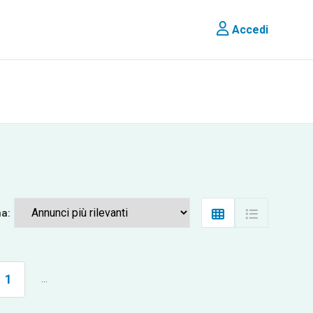
Accedi
na:
1
...