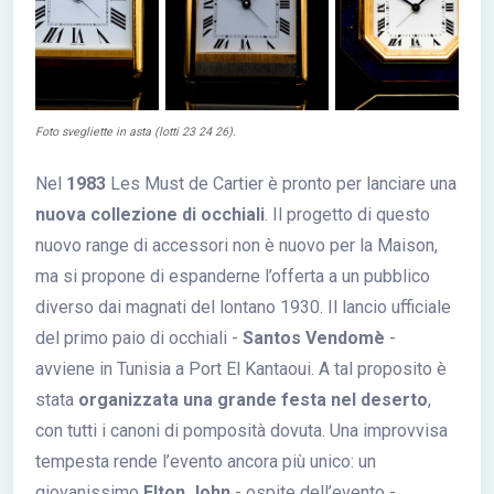
Foto svegliette in asta (lotti 23 24 26).
Nel
1983
Les Must de Cartier è pronto per lanciare una
nuova collezione di occhiali
. Il progetto di questo
nuovo range di accessori non è nuovo per la Maison,
ma si propone di espanderne l’offerta a un pubblico
diverso dai magnati del lontano 1930. Il lancio ufficiale
del primo paio di occhiali -
Santos Vendomè
-
avviene in Tunisia a Port El Kantaoui. A tal proposito è
stata
organizzata una grande festa nel deserto
,
con tutti i canoni di pomposità dovuta. Una improvvisa
tempesta rende l’evento ancora più unico: un
giovanissimo
Elton John
- ospite dell’evento -