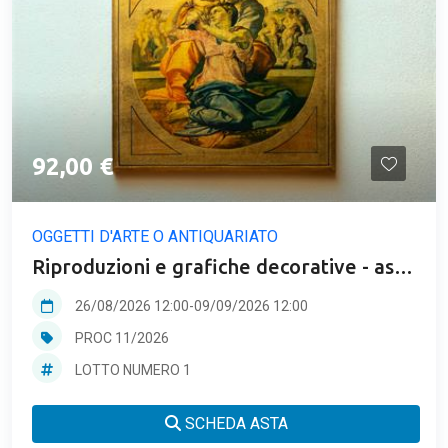
92,00 €
OGGETTI D'ARTE O ANTIQUARIATO
Riproduzioni e grafiche decorative - asta
dipinti e stampe firmate.
26/08/2026 12:00
-
09/09/2026 12:00
PROC 11/2026
LOTTO NUMERO 1
SCHEDA ASTA