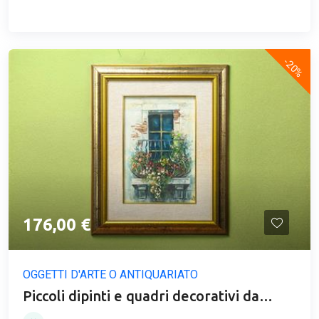
-20%
176,00 €
OGGETTI D'ARTE O ANTIQUARIATO
Piccoli dipinti e quadri decorativi da
arredo - asta dipinti.