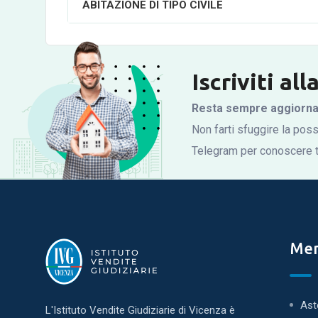
ABITAZIONE DI TIPO CIVILE
Iscriviti al
Resta sempre aggiornato
Non farti sfuggire la possi
Telegram per conoscere tu
Me
Ast
L'Istituto Vendite Giudiziarie di Vicenza è