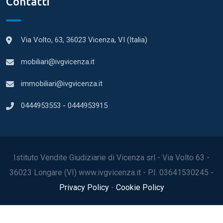
Contatti
Via Volto, 63, 36023 Vicenza, VI (Italia)
mobiliari@ivgvicenza.it
immobiliari@ivgvicenza.it
0444953553
-
0444953915
Istituto Vendite Giudiziarie di Vicenza srl - Via Volto 63 -
36023 Longare (VI) www.ivgvicenza.it - P.I. 03641530245 -
Privacy Policy
-
Cookie Policy
2022© Tutti i diritti riservati