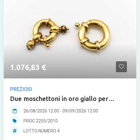
1.076,83 €
PREZIOSI
Due moschettoni in oro giallo per
bracciale e collana
26/08/2026 12:00
-
09/09/2026 12:00
PROC 2255/2010
LOTTO NUMERO 4