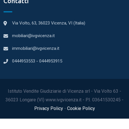
Contatti
Via Volto, 63, 36023 Vicenza, VI (Italia)
mobiliari@ivgvicenza.it
immobiliari@ivgvicenza.it
0444953553
-
0444953915
Istituto Vendite Giudiziarie di Vicenza srl - Via Volto 63 -
36023 Longare (VI) www.ivgvicenza.it - P.I. 03641530245 -
Privacy Policy
-
Cookie Policy
2022© Tutti i diritti riservati