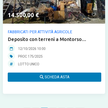
14.500,00 €
FABBRICATI PER ATTIVITÀ AGRICOLE
Deposito con terreni a Montorso
Vicentino in asta
12/10/2026 10:00
PROC 175/2025
LOTTO UNICO
SCHEDA ASTA