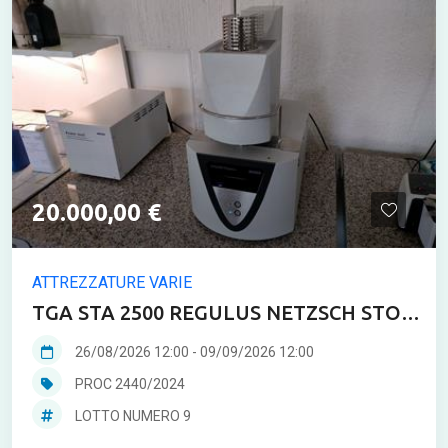
20.000,00 €
ATTREZZATURE VARIE
TGA STA 2500 REGULUS NETZSCH STO
296 con gruppo di continuità
26/08/2026 12:00
-
09/09/2026 12:00
PROC 2440/2024
LOTTO NUMERO 9