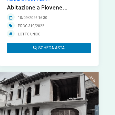
Abitazione a Piovene
Rocchette in asta
10/09/2026 16:30
PROC 319/2022
LOTTO UNICO
SCHEDA ASTA
-25%