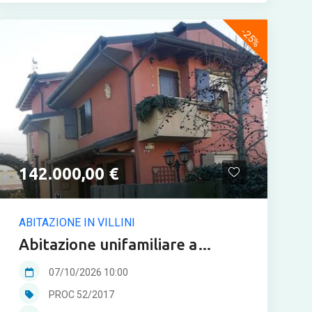
-25%
142.000,00 €
ABITAZIONE IN VILLINI
Abitazione unifamiliare a
Grisignano di Zocco in asta
07/10/2026 10:00
PROC 52/2017