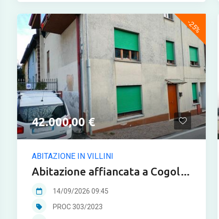
-25%
42.000,00 €
ABITAZIONE IN VILLINI
Abitazione affiancata a Cogollo
del Cengio in asta
14/09/2026 09:45
PROC 303/2023