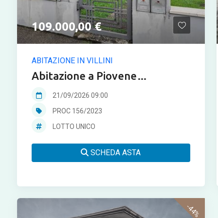
109.000,00 €
ABITAZIONE IN VILLINI
Abitazione a Piovene
Rocchette in asta
21/09/2026 09:00
PROC 156/2023
LOTTO UNICO
SCHEDA ASTA
-44%