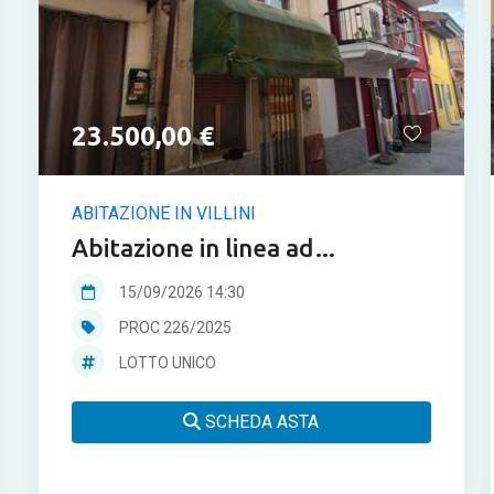
23.500,00 €
ABITAZIONE IN VILLINI
Abitazione in linea ad
Arzignano in asta
15/09/2026 14:30
PROC 226/2025
LOTTO UNICO
SCHEDA ASTA